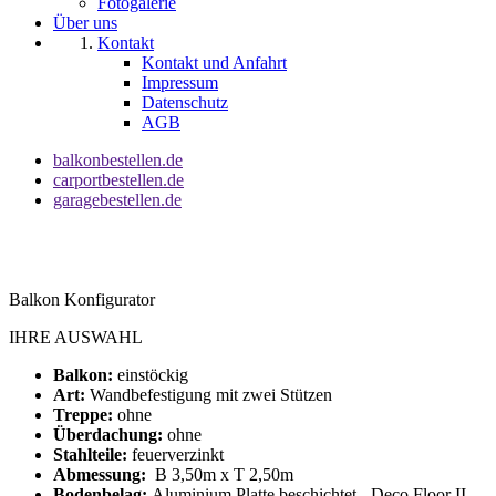
Fotogalerie
Über uns
Kontakt
Kontakt und Anfahrt
Impressum
Datenschutz
AGB
balkonbestellen.de
carportbestellen.de
garagebestellen.de
Balkon Konfigurator
IHRE AUSWAHL
Balkon:
einstöckig
Art:
Wandbefestigung mit zwei Stützen
Treppe:
ohne
Überdachung:
ohne
Stahlteile:
feuerverzinkt
Abmessung:
B 3,50m x T 2,50m
Bodenbelag:
Aluminium Platte beschichtet - Deco Floor II