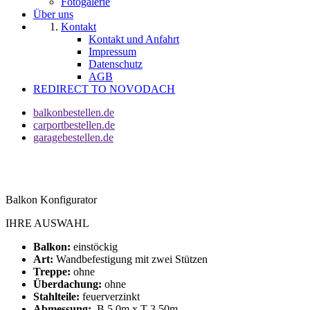
Fotogalerie
Über uns
Kontakt
Kontakt und Anfahrt
Impressum
Datenschutz
AGB
REDIRECT TO NOVODACH
balkonbestellen.de
carportbestellen.de
garagebestellen.de
Balkon Konfigurator
IHRE AUSWAHL
Balkon:
einstöckig
Art:
Wandbefestigung mit zwei Stützen
Treppe:
ohne
Überdachung:
ohne
Stahlteile:
feuerverzinkt
Abmessung:
B 5,0m x T 3,50m