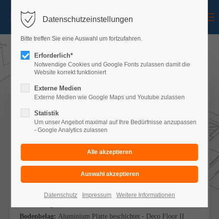
Menu
Datenschutzeinstellungen
Bitte treffen Sie eine Auswahl um fortzufahren.
Erforderlich*
Notwendige Cookies und Google Fonts zulassen damit die
Website korrekt funktioniert
Balkon Konfigurator
Externe Medien
Externe Medien wie Google Maps und Youtube zulassen
IHRE AUSWAHL
Statistik
Um unser Angebot maximal auf Ihre Bedürfnisse anzupassen
- Google Analytics zulassen
Balkon:
einstöckig
Art:
Wandbefestigung mit zwei Stützen
Treppe:
ohne
Überdachung:
ohne
Stahlteile:
feuerverzinkt
Datenschutz
Impressum
Weitere Informationen
Abmessung:
B 5,50m x T 3,50m
Bodenbelag:
Aluminium Platte beschichtet - Deco Floor II