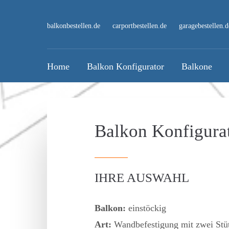
balkonbestellen.de
carportbestellen.de
garagebestellen.d
Home
Balkon Konfigurator
Balkone
Balkon Konfigura
IHRE AUSWAHL
Balkon:
einstöckig
Art:
Wandbefestigung mit zwei Stü