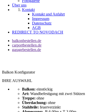
Fotogalerie
Über uns
Kontakt
Kontakt und Anfahrt
Impressum
Datenschutz
AGB
REDIRECT TO NOVODACH
balkonbestellen.de
carportbestellen.de
garagebestellen.de
Balkon Konfigurator
IHRE AUSWAHL
Balkon:
einstöckig
Art:
Wandbefestigung mit zwei Stützen
Treppe:
ohne
Überdachung:
ohne
Stahlteile:
feuerverzinkt
Abmessung:
B 6,00m x T 3,00m