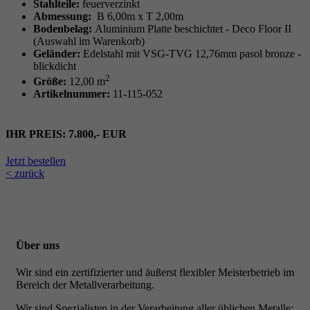
Stahlteile:
feuerverzinkt
Abmessung:
B 6,00m x T 2,00m
Bodenbelag:
Aluminium Platte beschichtet - Deco Floor II
(Auswahl im Warenkorb)
Geländer:
Edelstahl mit VSG-TVG 12,76mm pasol bronze -
blickdicht
2
Größe:
12,00 m
Artikelnummer:
11-115-052
IHR PREIS: 7.800,- EUR
Jetzt bestellen
< zurück
Über uns
Wir sind ein zertifizierter und äußerst flexibler Meisterbetrieb im
Bereich der Metallverarbeitung.
Wir sind Spezialisten in der Verarbeitung aller üblichen Metalle: