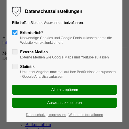
Company
Datenschutzeinstellungen
Team
History
Vision
Bitte treffen Sie eine Auswahl um fortzufahren.
Support
Erforderlich*
Have any Questions?
+01 123 444 555
Notwendige Cookies und Google Fonts zulassen damit die
info@company.com
Website korrekt funktioniert
Externe Medien
Menu
Externe Medien wie Google Maps und Youtube zulassen
DE
Statistik
EN
Um unser Angebot maximal auf Ihre Bedürfnisse anzupassen
DE
- Google Analytics zulassen
PL
Home
Balkon Konfigurator
Balkone
Bodenbeläge
Geländer
Überdachungen
Datenschutz
Impressum
Weitere Informationen
Treppen
Balkonaufbau