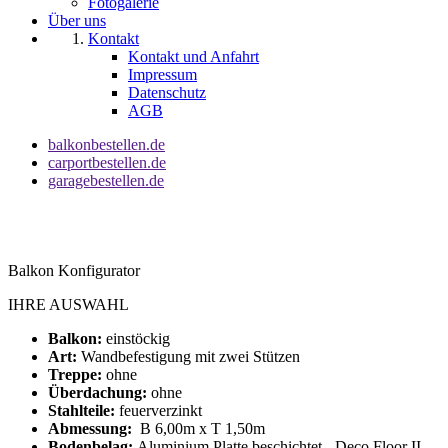
Fotogalerie
Über uns
Kontakt
Kontakt und Anfahrt
Impressum
Datenschutz
AGB
balkonbestellen.de
carportbestellen.de
garagebestellen.de
Balkon Konfigurator
IHRE AUSWAHL
Balkon:
einstöckig
Art:
Wandbefestigung mit zwei Stützen
Treppe:
ohne
Überdachung:
ohne
Stahlteile:
feuerverzinkt
Abmessung:
B 6,00m x T 1,50m
Bodenbelag:
Aluminium Platte beschichtet - Deco Floor II