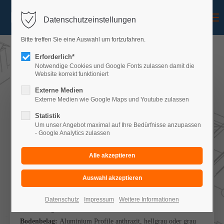
Menu
Datenschutzeinstellungen
Bitte treffen Sie eine Auswahl um fortzufahren.
Erforderlich*
Notwendige Cookies und Google Fonts zulassen damit die
Website korrekt funktioniert
Balkon Konfigurator
Externe Medien
Externe Medien wie Google Maps und Youtube zulassen
IHRE AUSWAHL
Statistik
Um unser Angebot maximal auf Ihre Bedürfnisse anzupassen
- Google Analytics zulassen
Balkon:
einstöckig
Art:
Wandbefestigung mit zwei Stützen
Treppe:
ohne
Überdachung:
ohne
Stahlteile:
feuerverzinkt
Datenschutz
Impressum
Weitere Informationen
Abmessung:
B 6,00m x T 5,50m
Bodenbelag:
Aluminium Profile anthrazit, hellgrau oder grau