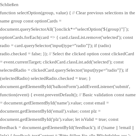
Schließen
function selectOption(group, value) { // Clear previous selections in the
same group const optionCards =
document.querySelectorAll(`[onclick*="selectOption('${group}"]`);
optionCards.forEach(card => { card.classList.remove('selected'); const
radio = card.querySelector('input[type="radio"]'); if (radio)
radio.checked = false; }); // Select the clicked option const clickedCard
= event.currentTarget; clickedCard.classList.add('selected'); const
selectedRadio = clickedCard.querySelector('input[type="radio"]'); if
(selectedRadio) selectedRadio.checked = true; }
document.getElementById('balkonForm').addEventListener('submit',
function(event) { event.preventDefault(); // Basic validation const name
= document.getElementById('name').value; const email =
document.getElementById('email').value; const plz =
document.getElementById('plz').value; let isValid = true; const
feedback = document.getElementById('feedback'); if (!name || !email ||
!plz) { feedback.textContent = 'Bitte füllen Sie alle Pflichtfelder aus.';