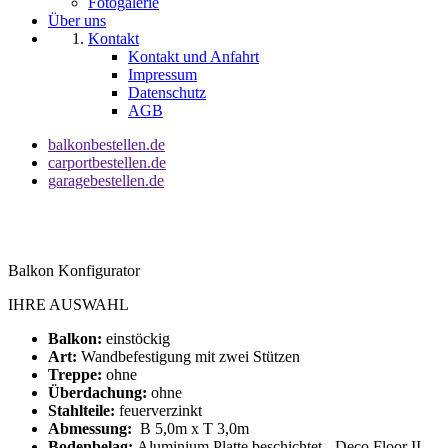
Fotogalerie
Über uns
Kontakt
Kontakt und Anfahrt
Impressum
Datenschutz
AGB
balkonbestellen.de
carportbestellen.de
garagebestellen.de
Balkon Konfigurator
IHRE AUSWAHL
Balkon:
einstöckig
Art:
Wandbefestigung mit zwei Stützen
Treppe:
ohne
Überdachung:
ohne
Stahlteile:
feuerverzinkt
Abmessung:
B 5,0m x T 3,0m
Bodenbelag:
Aluminium Platte beschichtet - Deco Floor II