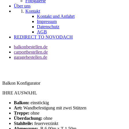
Fotogalerie
Über uns
Kontakt
Kontakt und Anfahrt
Impressum
Datenschutz
AGB
REDIRECT TO NOVODACH
balkonbestellen.de
carportbestellen.de
garagebestellen.de
Balkon Konfigurator
IHRE AUSWAHL
Balkon:
einstöckig
Art:
Wandbefestigung mit zwei Stützen
Treppe:
ohne
Überdachung:
ohne
Stahlteile:
feuerverzinkt
Abmessung:
B 6,00m x T 1,50m