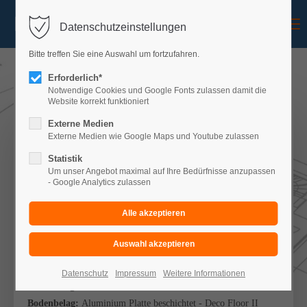
Menu
Datenschutzeinstellungen
Bitte treffen Sie eine Auswahl um fortzufahren.
Erforderlich*
Notwendige Cookies und Google Fonts zulassen damit die
Website korrekt funktioniert
Balkon Konfigurator
Externe Medien
Externe Medien wie Google Maps und Youtube zulassen
IHRE AUSWAHL
Statistik
Um unser Angebot maximal auf Ihre Bedürfnisse anzupassen
- Google Analytics zulassen
Balkon:
einstöckig
Art:
Wandbefestigung mit zwei Stützen
Treppe:
ohne
Überdachung:
ohne
Stahlteile:
feuerverzinkt
Datenschutz
Impressum
Weitere Informationen
Abmessung:
B 6,00m x T 2,50m
Bodenbelag:
Aluminium Platte beschichtet - Deco Floor II