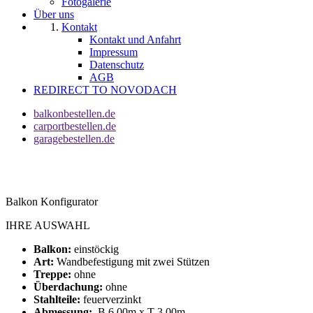
Fotogalerie
Über uns
Kontakt
Kontakt und Anfahrt
Impressum
Datenschutz
AGB
REDIRECT TO NOVODACH
balkonbestellen.de
carportbestellen.de
garagebestellen.de
Balkon Konfigurator
IHRE AUSWAHL
Balkon:
einstöckig
Art:
Wandbefestigung mit zwei Stützen
Treppe:
ohne
Überdachung:
ohne
Stahlteile:
feuerverzinkt
Abmessung:
B 6,00m x T 3,00m