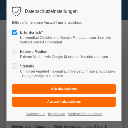
Menu
Datenschutzeinstellungen
Bitte treffen Sie eine Auswahl um fortzufahren.
Erforderlich*
Notwendige Cookies und Google Fonts zulassen damit die
Website korrekt funktioniert
Balkon Konfigurator
Externe Medien
Externe Medien wie Google Maps und Youtube zulassen
IHRE AUSWAHL
Statistik
Um unser Angebot maximal auf Ihre Bedürfnisse anzupassen
- Google Analytics zulassen
Balkon:
einstöckig
Art:
Wandbefestigung mit zwei Stützen
Treppe:
ohne
Überdachung:
ohne
Stahlteile:
feuerverzinkt
Datenschutz
Impressum
Weitere Informationen
Abmessung:
B 3,50m x T 2,50m
Bodenbelag:
Aluminium Platte beschichtet - Deco Floor II