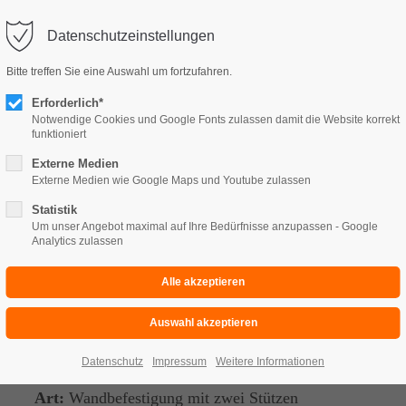
Datenschutzeinstellungen
e
Bitte treffen Sie eine Auswahl um fortzufahren.
Erforderlich*
Über uns
Kontakt
Notwendige Cookies und Google Fonts zulassen damit die Website korrekt
funktioniert
Externe Medien
Externe Medien wie Google Maps und Youtube zulassen
Statistik
Balkon Konfigurator
Um unser Angebot maximal auf Ihre Bedürfnisse anzupassen - Google
Analytics zulassen
IHRE AUSWAHL
Datenschutz
Impressum
Weitere Informationen
Balkon:
einstöckig
Art:
Wandbefestigung mit zwei Stützen