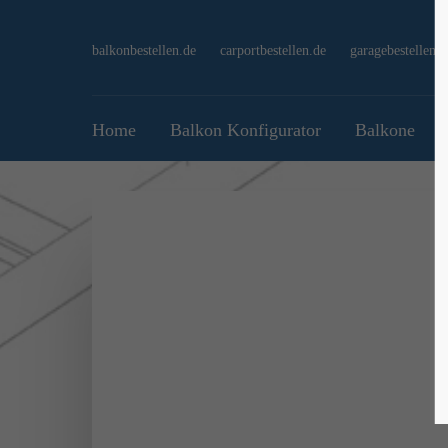
balkonbestellen.de
carportbestellen.de
garagebestellen.d
Home
Balkon Konfigurator
Balkone