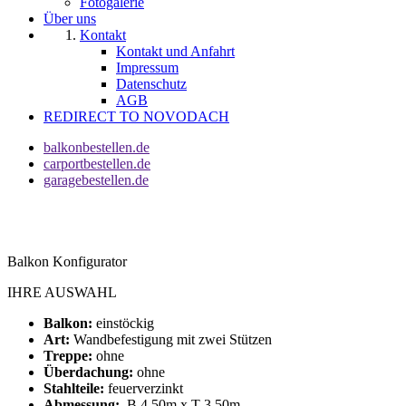
Fotogalerie
Über uns
Kontakt
Kontakt und Anfahrt
Impressum
Datenschutz
AGB
REDIRECT TO NOVODACH
balkonbestellen.de
carportbestellen.de
garagebestellen.de
Balkon Konfigurator
IHRE AUSWAHL
Balkon:
einstöckig
Art:
Wandbefestigung mit zwei Stützen
Treppe:
ohne
Überdachung:
ohne
Stahlteile:
feuerverzinkt
Abmessung:
B 4,50m x T 3,50m