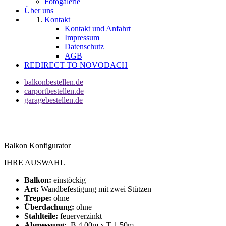
Fotogalerie
Über uns
Kontakt
Kontakt und Anfahrt
Impressum
Datenschutz
AGB
REDIRECT TO NOVODACH
balkonbestellen.de
carportbestellen.de
garagebestellen.de
Balkon Konfigurator
IHRE AUSWAHL
Balkon:
einstöckig
Art:
Wandbefestigung mit zwei Stützen
Treppe:
ohne
Überdachung:
ohne
Stahlteile:
feuerverzinkt
Abmessung:
B 4,00m x T 1,50m