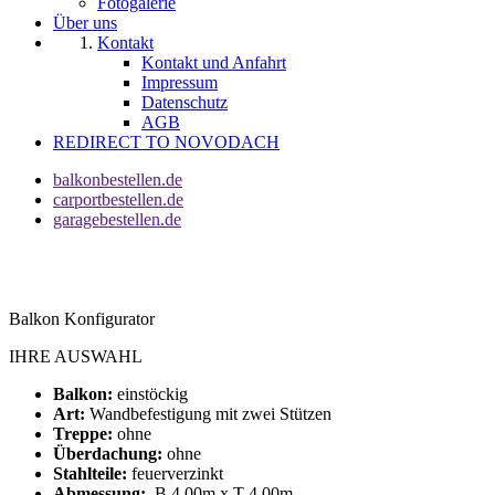
Fotogalerie
Über uns
Kontakt
Kontakt und Anfahrt
Impressum
Datenschutz
AGB
REDIRECT TO NOVODACH
balkonbestellen.de
carportbestellen.de
garagebestellen.de
Balkon Konfigurator
IHRE AUSWAHL
Balkon:
einstöckig
Art:
Wandbefestigung mit zwei Stützen
Treppe:
ohne
Überdachung:
ohne
Stahlteile:
feuerverzinkt
Abmessung:
B 4,00m x T 4,00m