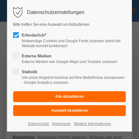
Menu
Datenschutzeinstellungen
Bitte treffen Sie eine Auswahl um fortzufahren.
Erforderlich*
Notwendige Cookies und Google Fonts zulassen damit die
Website korrekt funktioniert
Balkon Konfigurator
Externe Medien
Externe Medien wie Google Maps und Youtube zulassen
IHRE AUSWAHL
Statistik
Um unser Angebot maximal auf Ihre Bedürfnisse anzupassen
- Google Analytics zulassen
Balkon:
einstöckig
Art:
Wandbefestigung mit zwei Stützen
Treppe:
ohne
Überdachung:
ohne
Stahlteile:
feuerverzinkt
Datenschutz
Impressum
Weitere Informationen
Abmessung:
B 3,50m x T 1,50m
Bodenbelag:
Aluminium Profile anthrazit, hellgrau oder grau