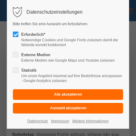
Menu
Datenschutzeinstellungen
Bitte treffen Sie eine Auswahl um fortzufahren.
Erforderlich*
Notwendige Cookies und Google Fonts zulassen damit die
Website korrekt funktioniert
Balkon Konfigurator
Externe Medien
Externe Medien wie Google Maps und Youtube zulassen
IHRE AUSWAHL
Statistik
Um unser Angebot maximal auf Ihre Bedürfnisse anzupassen
- Google Analytics zulassen
Balkon:
einstöckig
Art:
Wandbefestigung mit zwei Stützen
Treppe:
ohne
Überdachung:
ohne
Stahlteile:
feuerverzinkt
Datenschutz
Impressum
Weitere Informationen
Abmessung:
B 5,0m x T 1,50m
Bodenbelag:
Aluminium Profile anthrazit, hellgrau oder grau